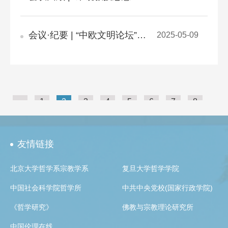
会议·纪要 | “中欧文明论坛”之虚无主义与未来哲学：2025年第三届虚无主义论坛成功举办
2025-05-09
（共352条）
«
1
2
3
4
5
6
7
8
9
10
»
转到
友情链接
北京大学哲学系宗教学系
复旦大学哲学学院
中国社会科学院哲学所
中共中央党校(国家行政学院)
《哲学研究》
佛教与宗教理论研究所
中国伦理在线