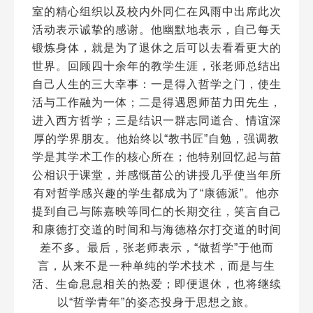
室的精心组织以及校内外同仁在风雨中出席此次
活动表示诚挚的感谢。他幽默地表示，自己每天
锻炼身体，就是为了退休之后可以去看看更大的
世界。回顾四十余年的教学生涯，张老师总结出
自己人生的三大幸事：一是得入哲学之门，使生
活与工作融为一体；二是得遇恩师苗力田先生，
进入西方哲学；三是结识一群志同道合、情谊深
厚的学界朋友。他始终以“教书匠”自勉，强调教
学是其学术工作的核心所在；他特别回忆起与苗
公相识于课堂，并感慨苗公的讲授几乎使当年所
有对哲学感兴趣的学生都成为了“康德派”。他亦
提到自己与陈嘉映等同仁的长期交往，笑言自己
和康德打交道的时间和与海德格尔打交道的时间
差不多。最后，张老师表示，“做哲学”于他而
言，从来不是一种单纯的学术技术，而是与生
活、生命息息相关的热爱；即便退休，也将继续
以“哲学青年”的姿态投身于思想之旅。