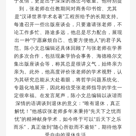
于友情，更是出于深深的感念与敬重。他特别提
到，张老师在任教期间对商务印书馆、尤其
是“汉译世界学术名著”工程所给予的长期支持。
每逢召开一些出版座谈会，只要邀请张老师，不
论工作多忙、路途多远，他总是尽力配合，展现
出一种“宁愿麻烦自己、也要方便他人”的君子风
范。陈小文总编辑还具体回顾了与张老师在学界
的多次合作，包括现象学协会事务、海德格尔文
集出版座谈会等，称其总是很讲义气，始终亲力
亲为。此外，他高度评价张老师的学术视野，认
为其研究总能从大处着眼，将哲学问题系统化、
专题化地展开，因此相信受张老师指导的学生一
定很幸福。在发言尾声，陈小文总编辑以诙谐而
深情的语调谈到退休的意义：“唯有退休，真正
解忧！”他感叹张老师多年来秉持“先天下之忧而
忧”的精神献身学术，如今终于可以“后天下之乐
而乐”，真正做到“随心所欲而不逾矩”，期待他享
受自由的退休生活。