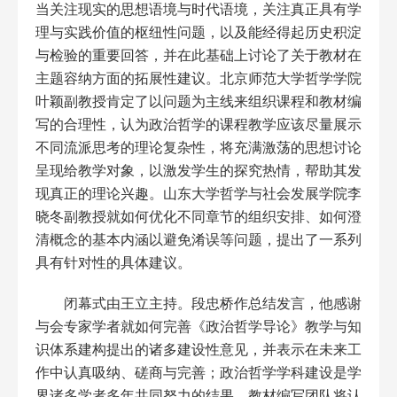
当关注现实的思想语境与时代语境，关注真正具有学
理与实践价值的枢纽性问题，以及能经得起历史积淀
与检验的重要回答，并在此基础上讨论了关于教材在
主题容纳方面的拓展性建议。北京师范大学哲学学院
叶颖副教授肯定了以问题为主线来组织课程和教材编
写的合理性，认为政治哲学的课程教学应该尽量展示
不同流派思考的理论复杂性，将充满激荡的思想讨论
呈现给教学对象，以激发学生的探究热情，帮助其发
现真正的理论兴趣。山东大学哲学与社会发展学院李
晓冬副教授就如何优化不同章节的组织安排、如何澄
清概念的基本内涵以避免淆误等问题，提出了一系列
具有针对性的具体建议。
闭幕式由王立主持。段忠桥作总结发言，他感谢
与会专家学者就如何完善《政治哲学导论》教学与知
识体系建构提出的诸多建设性意见，并表示在未来工
作中认真吸纳、磋商与完善；政治哲学学科建设是学
界诸多学者多年共同努力的结果。教材编写团队将认