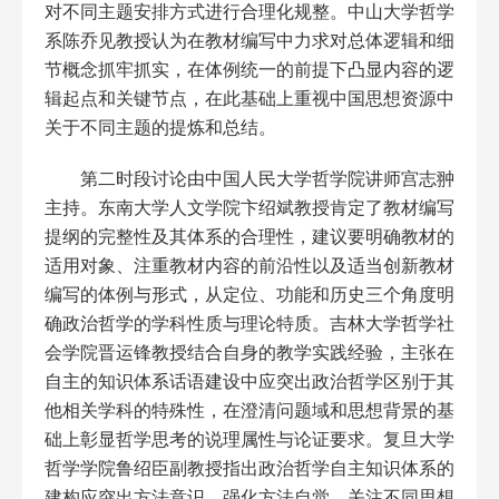
对不同主题安排方式进行合理化规整。中山大学哲学
系陈乔见教授认为在教材编写中力求对总体逻辑和细
节概念抓牢抓实，在体例统一的前提下凸显内容的逻
辑起点和关键节点，在此基础上重视中国思想资源中
关于不同主题的提炼和总结。
第二时段讨论由中国人民大学哲学院讲师宫志翀
主持。东南大学人文学院卞绍斌教授肯定了教材编写
提纲的完整性及其体系的合理性，建议要明确教材的
适用对象、注重教材内容的前沿性以及适当创新教材
编写的体例与形式，从定位、功能和历史三个角度明
确政治哲学的学科性质与理论特质。吉林大学哲学社
会学院晋运锋教授结合自身的教学实践经验，主张在
自主的知识体系话语建设中应突出政治哲学区别于其
他相关学科的特殊性，在澄清问题域和思想背景的基
础上彰显哲学思考的说理属性与论证要求。复旦大学
哲学学院鲁绍臣副教授指出政治哲学自主知识体系的
建构应突出方法意识，强化方法自觉，关注不同思想