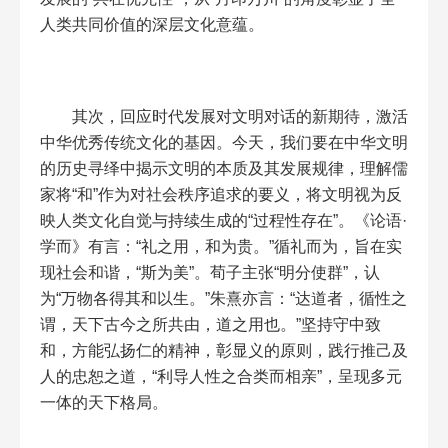
人类共同价值的深层文化意蕴。
其次，回应时代发展对文明对话的新期待，激活
中华优秀传统文化的基因。今天，我们要在中华文明
的历史寻绎中揭示文明的本质及其发展规律，理解儒
家将“和”作为对社会秩序追求的要义，将文明视为反
映人类文化自觉与持续生成的“过程性存在”。《论语·
学而》有言：“礼之用，和为贵。”循礼而为，旨在实
现社会和谐，“斯为美”。荀子主张“明分使群”，认
为“万物各得其和以生。”朱熹亦言：“达道者，循性之
谓，天下古今之所共由，道之用也。”坚持守中致
和，方能弘扬仁的精神，彰显义的原则，践行推己及
人的忠恕之道，“利导人性之合类而相亲”，呈现多元
一体的天下格局。