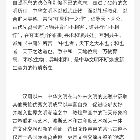
自强不息的决心和刚健不已的意志，走过了独特的文
明历程。中华文明不以威武止物，而以礼乐教化，以
合群为美德，崇尚“群居和一之理”，倡导天下为公。
古代先贤强调“万物并育而不相害，道并行而不相
悖”，在尊重差异的同时寻求和谐共处、互利共生。
诚如《中庸》所言：“中也者，天下之大本也；和也
者，天下之达道也。致中和，天地位焉，万物育
焉。”和实生物，异味相和，是中华文明不断焕发新
生命力的特质所在。
汉唐以来，中华文明在与外来文明的交融中汲取
其他民族优秀文明成果以丰富自身，促进睦邻友好，
并融入世界文明潮流之中。敦煌壁画中的飞天形象将
古希腊罗马艺术、波斯艺术和古印度艺术融为一体，
是文化交融创新的明证。昔日驼铃声声的茶马古道不
仅是一条国际商贸通道，更是文明交流互鉴的“活态