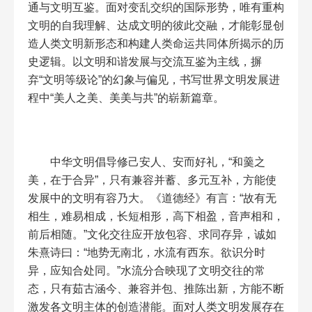
通与文明互鉴。面对变乱交织的国际形势，唯有重构
文明的自我理解、达成文明的彼此交融，才能彰显创
造人类文明新形态和构建人类命运共同体所揭示的历
史逻辑。以文明和谐发展与交流互鉴为主线，摒
弃“文明等级论”的幻象与偏见，书写世界文明发展进
程中“美人之美、美美与共”的崭新篇章。
中华文明倡导修己安人、安而好礼，“和羹之
美，在于合异”，只有兼容并蓄、多元互补，方能使
发展中的文明有容乃大。《道德经》有言：“故有无
相生，难易相成，长短相形，高下相盈，音声相和，
前后相随。”文化交往应开放包容、求同存异，诚如
朱熹诗曰：“地势无南北，水流有西东。欲识分时
异，应知合处同。”水流分合映现了文明交往的常
态，只有茹古涵今、兼容并包、推陈出新，方能不断
激发各文明主体的创造潜能。面对人类文明发展存在