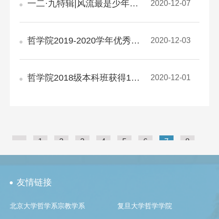
一二·九特辑|风流最是少年时，青春无悔许家国
2020-12-07
哲学院2019-2020学年优秀班主任、优秀学生兼职辅导员拟推荐名单公示
2020-12-03
哲学院2018级本科班获得19-20学年度校“十佳班集体”称号
2020-12-01
（共245条）
«
1
2
3
4
5
6
7
8
9
10
»
转到
友情链接
北京大学哲学系宗教学系
复旦大学哲学学院